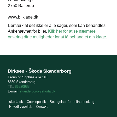
2750 Ballerup
www.bilklage.dk
Bemærk at det ikke er alle sager, som kan behandles i
Ankenævnet for biler.
Klik her for at se nærmere
ge
omkring dine muligheder for at få behandlet din klage.
Dirksen - Škoda Skanderborg
Dronning Sophies Alle 110
8660 Skanderborg
Tlf.:
86520988
E-mail:
skanderborg@skoda.dk
skoda.dk
Cookiepolitik
Betingelser for online booking
Privatlivspolitik
Kontakt