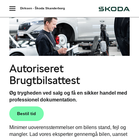
Škoda
Toggle
Dirksen - Škoda Skanderborg
navigation
Autoriseret
Brugtbilsattest
services
Øg trygheden ved salg og få en sikker handel med
professionel dokumentation.
værkstedet
Bestil tid
ct
Minimer uoverensstemmelser om bilens stand, fejl og
mangler. Lad vores eksperter gennemgå bilen, uanset