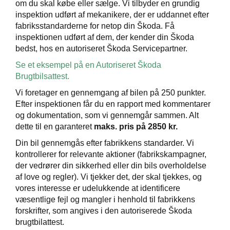
om du skal købe eller sælge. Vi tilbyder en grundig
de
inspektion udført af mekanikere, der er uddannet efter
fabriksstandarderne for netop din Škoda. Få
ementer
inspektionen udført af dem, der kender din Škoda
bedst, hos en autoriseret Škoda Servicepartner.
tyr
Se et eksempel på en Autoriseret Škoda
de
Brugtbilsattest.
Vi foretager en gennemgang af bilen på 250 punkter.
t
Efter inspektionen får du en rapport med kommentarer
og dokumentation, som vi gennemgår sammen. Alt
e 5+
dette til en garanteret
maks. pris på 2850 kr.
Din bil gennemgås efter fabrikkens standarder. Vi
ugtbilsattest
kontrollerer for relevante aktioner (fabrikskampagner,
der vedrører din sikkerhed eller din bils overholdelse
jem
af love og regler). Vi tjekker det, der skal tjekkes, og
vores interesse er udelukkende at identificere
væsentlige fejl og mangler i henhold til fabrikkens
forskrifter, som angives i den autoriserede Škoda
brugtbilattest.