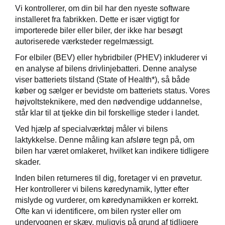
Vi kontrollerer, om din bil har den nyeste software
installeret fra fabrikken. Dette er især vigtigt for
importerede biler eller biler, der ikke har besøgt
autoriserede værksteder regelmæssigt.
For elbiler (BEV) eller hybridbiler (PHEV) inkluderer vi
en analyse af bilens drivlinjebatteri. Denne analyse
viser batteriets tilstand (State of Health*), så både
køber og sælger er bevidste om batteriets status. Vores
højvoltsteknikere, med den nødvendige uddannelse,
står klar til at tjekke din bil forskellige steder i landet.
Ved hjælp af specialværktøj måler vi bilens
laktykkelse. Denne måling kan afsløre tegn på, om
bilen har været omlakeret, hvilket kan indikere tidligere
skader.
Inden bilen returneres til dig, foretager vi en prøvetur.
Her kontrollerer vi bilens køredynamik, lytter efter
mislyde og vurderer, om køredynamikken er korrekt.
Ofte kan vi identificere, om bilen ryster eller om
undervognen er skæv, muligvis på grund af tidligere