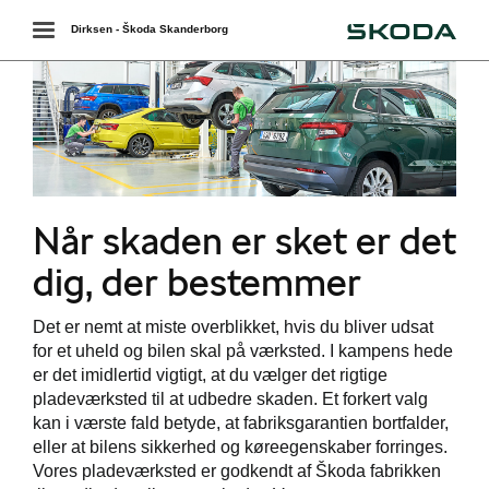
Škoda
Toggle
Dirksen - Škoda Skanderborg
navigation
Når skaden er sket er det
dig, der bestemmer
Det er nemt at miste overblikket, hvis du bliver udsat
for et uheld og bilen skal på værksted. I kampens hede
er det imidlertid vigtigt, at du vælger det rigtige
pladeværksted til at udbedre skaden. Et forkert valg
kan i værste fald betyde, at fabriksgarantien bortfalder,
eller at bilens sikkerhed og køreegenskaber forringes.
Vor
es
pladeværksted er godkendt af
Škoda
fabrikken