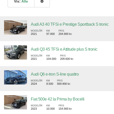
Vis:
Alle
Audi A3 40 TFSi e Prestige Sportback S tronic
MODELÅR
KM
PRIS
2021
97.000
204.900 kr.
Audi Q3 45 TFSi e Attitude plus S tronic
MODELÅR
KM
PRIS
2021
104.000
209.600 kr.
Audi Q6 e-tron S-line quattro
MODELÅR
KM
PRIS
2024
8.500
569.900 kr.
Fiat 500e 42 la Prima by Bocelli
MODELÅR
KM
PRIS
2023
10.000
154.900 kr.