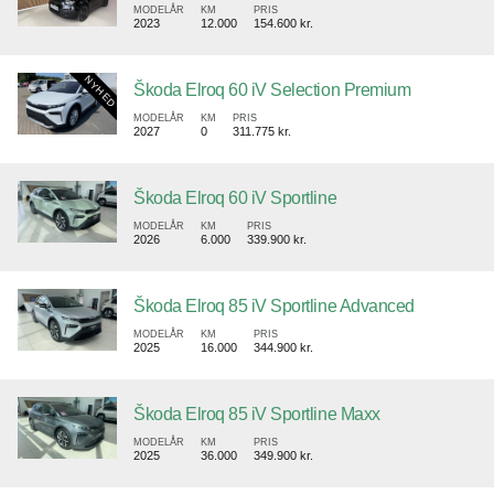
MODELÅR
KM
PRIS
2023
12.000
154.600 kr.
Škoda Elroq 60 iV Selection Premium
MODELÅR
KM
PRIS
2027
0
311.775 kr.
Škoda Elroq 60 iV Sportline
MODELÅR
KM
PRIS
2026
6.000
339.900 kr.
Škoda Elroq 85 iV Sportline Advanced
MODELÅR
KM
PRIS
2025
16.000
344.900 kr.
Škoda Elroq 85 iV Sportline Maxx
MODELÅR
KM
PRIS
2025
36.000
349.900 kr.