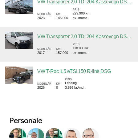
VW Transporter 2,0 TDi 204 Kassevogn DSG lang
PRIS
229.900 kr.
MODELÅR
KM
2023
145.000
ex. moms
VW Transporter 2,0 TDi 204 Kassevogn DSG lang
PRIS
110.000 kr.
MODELÅR
KM
2017
157.000
ex. moms
VW T-Roc 1,5 eTSi 150 R-line DSG
PRIS
Leasing
MODELÅR
KM
2026
0
3.895 kr./md.
Personale