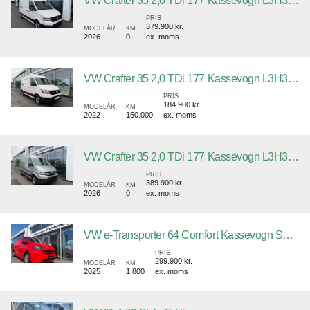
VW Crafter 35 2,0 TDi 177 Kassevogn L3H3 aut.
PRIS
379.900 kr.
MODELÅR
KM
2026
0
ex. moms
VW Crafter 35 2,0 TDi 177 Kassevogn L3H3 aut.
PRIS
184.900 kr.
MODELÅR
KM
2022
150.000
ex. moms
VW Crafter 35 2,0 TDi 177 Kassevogn L3H3 aut.
PRIS
389.900 kr.
MODELÅR
KM
2026
0
ex. moms
VW e-Transporter 64 Comfort Kassevogn SWB
PRIS
299.900 kr.
MODELÅR
KM
2025
1.800
ex. moms