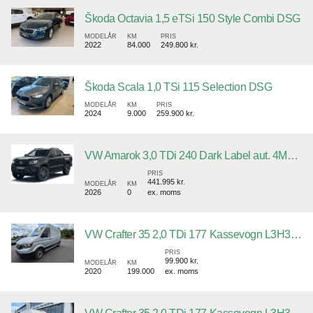
Škoda Octavia 1,5 eTSi 150 Style Combi DSG
MODELÅR
KM
PRIS
2022
84.000
249.800 kr.
Škoda Scala 1,0 TSi 115 Selection DSG
MODELÅR
KM
PRIS
2024
9.000
259.900 kr.
VW Amarok 3,0 TDi 240 Dark Label aut. 4Motion
PRIS
441.995 kr.
MODELÅR
KM
2026
0
ex. moms
VW Crafter 35 2,0 TDi 177 Kassevogn L3H3 aut.
PRIS
99.900 kr.
MODELÅR
KM
2020
199.000
ex. moms